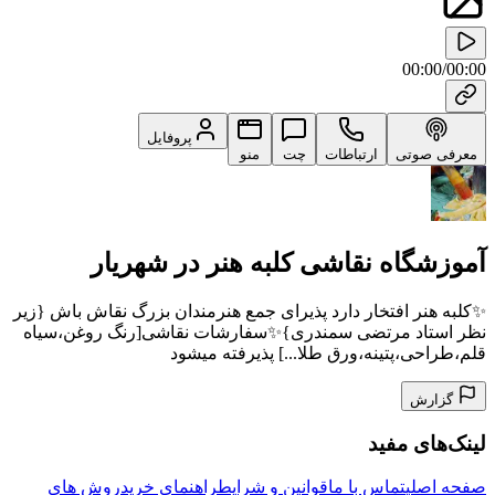
00:00
/
00:00
پروفایل
معرفی صوتی
ارتباطات
چت
منو
آموزشگاه نقاشی کلبه هنر در شهریار
✨کلبه هنر افتخار دارد پذیرای جمع هنرمندان بزرگ نقاش باش {زیر
نظر استاد مرتضی سمندری}✨سفارشات نقاشی[رنگ روغن،سیاه
قلم،طراحی،پتینه،ورق طلا...] پذیرفته میشود
گزارش
لینک‌های مفید
صفحه اصلی
تماس با ما
قوانین و شرایط
راهنمای خرید
روش های